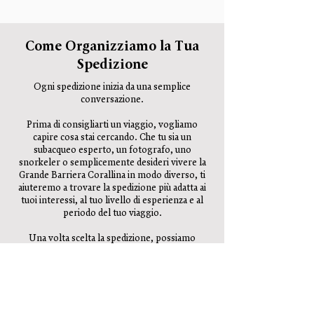
Come Organizziamo la Tua
Spedizione
Ogni spedizione inizia da una semplice
conversazione.
Prima di consigliarti un viaggio, vogliamo
capire cosa stai cercando. Che tu sia un
subacqueo esperto, un fotografo, uno
snorkeler o semplicemente desideri vivere la
Grande Barriera Corallina in modo diverso, ti
aiuteremo a trovare la spedizione più adatta ai
tuoi interessi, al tuo livello di esperienza e al
periodo del tuo viaggio.
Una volta scelta la spedizione, possiamo
occuparci dell’intera organizzazione. Dalla
prenotazione dei voli interni, degli alloggi e dei
trasferimenti fino ai liveaboard, alle escursioni
giornaliere e a qualsiasi altra esperienza
desideri aggiungere, coordineremo ogni