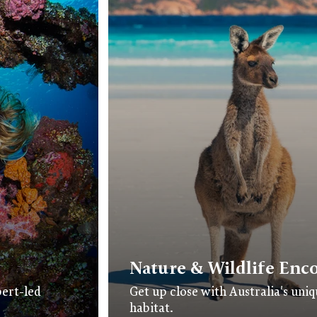
Nature & Wildlife Enc
pert-led
Get up close with Australia's uniqu
habitat.