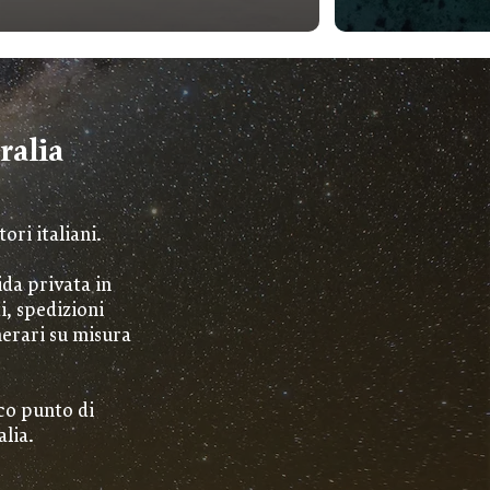
ralia
ori italiani.
ida privata in
i, spedizioni
nerari su misura
co punto di
lia.