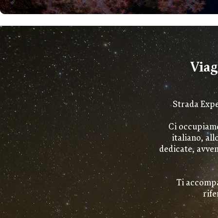
Viag
Strada Exped
Ci occupiamo 
italiano, all
dedicate, avven
Ti accompa
rife