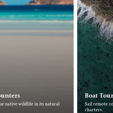
ounters
Boat Tour
e native wildlife in its natural
Sail remote co
charters.