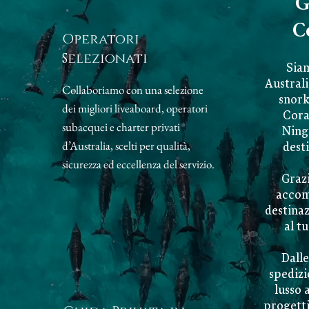
G
C
Operatori
Selezionati
Siam
Austral
Collaboriamo con una selezione
snork
dei migliori liveaboard, operatori
Coral
subacquei e charter privati
Ninga
d’Australia, scelti per qualità,
desti
sicurezza ed eccellenza del servizio.
Grazi
accom
destinaz
al tu
Dalle
spedizi
lusso 
progett