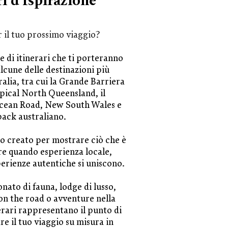
ri d’Ispirazione
r il tuo prossimo viaggio?
e di itinerari che ti porteranno
alcune delle destinazioni più
alia, tra cui la Grande Barriera
opical North Queensland, il
cean Road, New South Wales e
back australiano.
to creato per mostrare ciò che è
are quando esperienza locale,
perienze autentiche si uniscono.
nato di fauna, lodge di lusso,
 on the road o avventure nella
nerari rappresentano il punto di
e il tuo viaggio su misura in