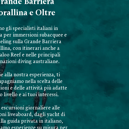
rande Barriera
orallina e Oltre
o gli specialisti italiani in
ia per immersioni subacquee e
eling sulla Grande Barriera
lina, con itinerari anche a
loo Reef e nelle principali
nazioni diving australiane.
e alla nostra esperienza, ti
pagniamo nella scelta delle
ioni e delle attività più adatte
o livello e ai tuoi interessi.
 escursioni giornaliere alle
oni liveaboard, dagli yacht di
alla guida privata in italiano,
iamo esperienze su misura per