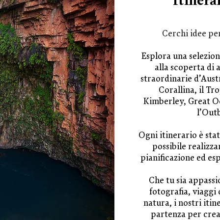
Itinera
Cerchi idee pe
Esplora una selezion
alla scoperta di 
straordinarie d’Austr
Corallina, il Tr
Kimberley, Great O
l’Out
Ogni itinerario è sta
possibile realizz
pianificazione ed es
Che tu sia appassio
fotografia, viaggi
natura, i nostri iti
partenza per crear