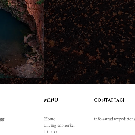
MENU
CONTATTACI
aggi
Home
info@stradaexpedition
Diving & Snorkel
Itinerari